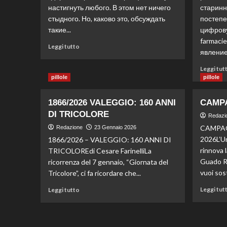
настигнуть любого. В этом нет ничего
старинн
стыдного. Но, каково это, обсуждать
постепе
такие...
цифрову
farmaci
Leggi tutto
явление
Leggi tut
pillole
pillole
1866/2026 VALEGGIO: 160 ANNI
CAMPA
DI TRICOLORE
Redazi
CAMPA
Redazione
23 Gennaio 2026
2026L’Un
1866/2026 – VALEGGIO: 160 ANNI DI
rinnova l
TRICOLOREdi Cesare FarinelliLa
Guado Ri
ricorrenza del 7 gennaio, “Giornata del
vuoi sost
Tricolore”, ci fa ricordare che...
Leggi tut
Leggi tutto