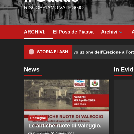
RISCOPRIAMO VALEGGIO
ARCHIVI:
El Poss de Piassa
Archivi
A
STORIA FLASH
Cialis Generico: La Rivoluzione dell’Erezione a Portata 
News
In Evi
Rassegne
Le antiche ruote di Valeggio.
Redazione
2 Aprile 2024