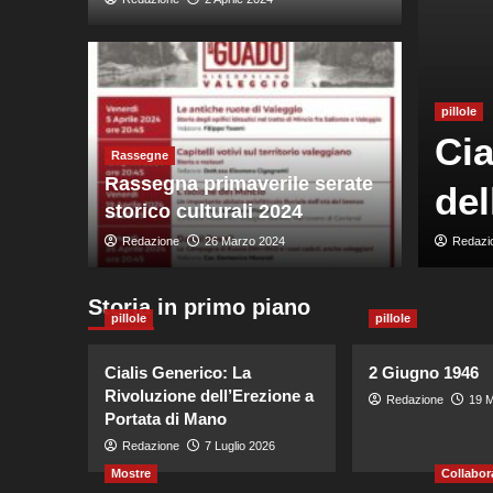
pillole
ESI (1931-2026)
Cia
Rassegne
Rassegna primaverile serate
Valeggiana
del
storico culturali 2024
Redazione
26 Marzo 2024
Redazi
Storia in primo piano
pillole
pillole
Cialis Generico: La
2 Giugno 1946
Rivoluzione dell’Erezione a
Redazione
19 M
Portata di Mano
Redazione
7 Luglio 2026
Mostre
Collabor