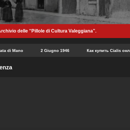
rchivio delle “Pillole di Cultura Valeggiana”.
di Mano
2 Giugno 1946
Как купить Cialis онлайн:
denza