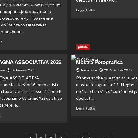
ому алхимическому искусству,
Leggi tutto
нно трансформируется в
ю экосистему. Появление
e online стало заметным
м на фоне...
to
pillole
GNA ASSOCIATIVA 2026
Mostra Fotografica
one
8 Gennaio 2026
Redazione
20 Dicembre 2025
GNA ASSOCIATIVA
Ritorna anche quest'anno la nos
ione fa… la Storia!sottoscrivi o
mostra fotografica: "Botteghe e
a tua adesione all’associazione Il
de 'na olta a Valès" con i nuovi pa
scopriamo ValeggioAssociati se
dedicati...
enere le...
Leggi tutto
to