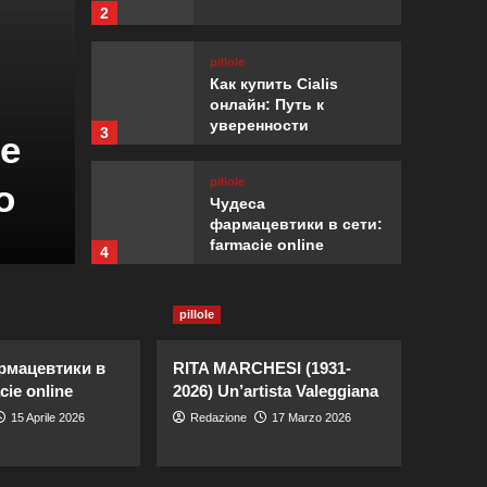
2
pillole
Как купить Cialis
онлайн: Путь к
уверенности
3
ne
pillole
pillole
o
2 Giugno 1946
Чудеса
фармацевтики в сети:
Redazione
19 Maggio 2026
farmacie online
4
pillole
pillole
RITA MARCHESI (1931-
2026) Un’artista
Valeggiana
рмацевтики в
RITA MARCHESI (1931-
5
cie online
2026) Un’artista Valeggiana
pillole
15 Aprile 2026
Redazione
17 Marzo 2026
Cialis Generico: La
Rivoluzione
dell’Erezione a Portata