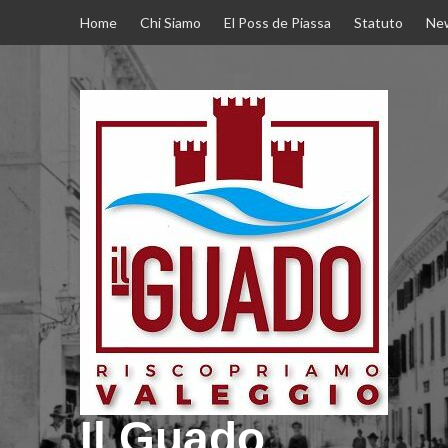
Home
Chi Siamo
El Poss de Piassa
Statuto
New
Il Guado