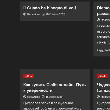
Il Guado ha bisogno di voi!
Diamo 
passat
Redazione
28 Ottobre 2023
Redazi
La nostr
essere e
artistico
studiarlo
Leggi tut
pillole
pillole
Как купить Cialis онлайн: Путь
Чудес
к уверенности
farmac
Redazione
15 Aprile 2026
Redazi
Цифровая эпоха и сексуальное
Цифров
здоровьеПроблемы с эрекцией могут
револю