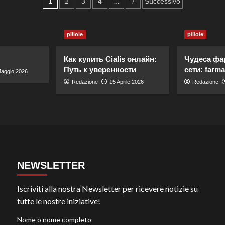
1
…
2
3
4
7
Successivo
pillole
pillole
Как купить Cialis онлайн:
Чудеса фа
Путь к уверенности
сети: farma
aggio 2026
Redazione
15 Aprile 2026
Redazione
NEWSLETTER
Iscriviti alla nostra Newsletter per ricevere notizie su
tutte le nostre iniziative!
Nome o nome completo