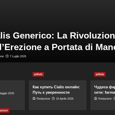
lis Generico: La Rivoluzio
l’Erezione a Portata di Man
one
7 Luglio 2026
pillole
pillole
Как купить Cialis онлайн:
Чудеса фа
Путь к уверенности
сети: farma
aggio 2026
Redazione
15 Aprile 2026
Redazione
azioni