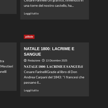
Cesare Farinelli Un graffito, rinvenuto in
una torre del nostro castello, ha...
Leggi tutto
pillole
NATALE 1800: LACRIME E
SANGUE
tra
Redazione
13 Dicembre 2025
 Mestieri
𝐍𝐀𝐓𝐀𝐋𝐄 𝟏𝟖𝟎𝟎: 𝐋𝐀𝐂𝐑𝐈𝐌𝐄 𝐄 𝐒𝐀𝐍𝐆𝐔𝐄di
nelli
Cesare FarinelliGrazie al libro di Don
Andrea Carpani del 1843: “I francesi che
passano il...
Leggi tutto