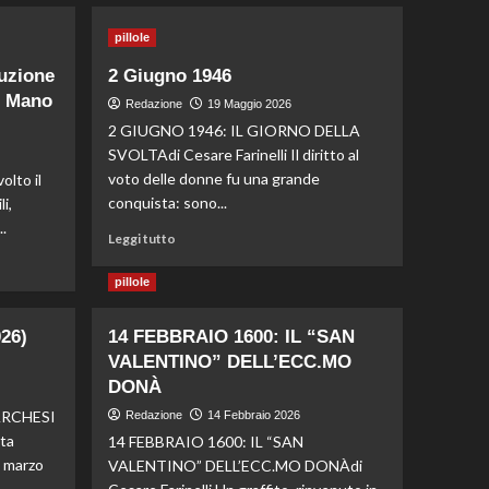
1
di Mano
pillole
luzione
2 Giugno 1946
pillole
2 Giugno 1946
i Mano
Redazione
19 Maggio 2026
2
2 GIUGNO 1946: IL GIORNO DELLA
SVOLTAdi Cesare Farinelli Il diritto al
pillole
voto delle donne fu una grande
olto il
Как купить Cialis
conquista: sono...
i,
онлайн: Путь к
.
уверенности
Leggi tutto
3
pillole
pillole
Чудеса
26)
14 FEBBRAIO 1600: IL “SAN
фармацевтики в сети:
farmacie online
VALENTINO” DELL’ECC.MO
4
DONÀ
pillole
ARCHESI
Redazione
14 Febbraio 2026
RITA MARCHESI (1931-
ita
14 FEBBRAIO 1600: IL “SAN
2026) Un’artista
3 marzo
VALENTINO” DELL’ECC.MO DONÀdi
Valeggiana
5