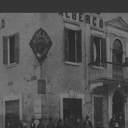
pillole
2 Giugno 1946
2
pillole
Как купить Cialis
онлайн: Путь к