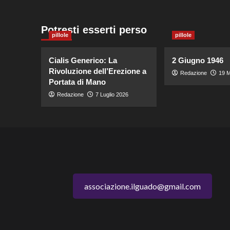
Potresti esserti perso
pillole
pillole
Cialis Generico: La
2 Giugno 1946
Rivoluzione dell’Erezione a
Redazione
19 M
Portata di Mano
Redazione
7 Luglio 2026
associazione.ilguado@gmail.com