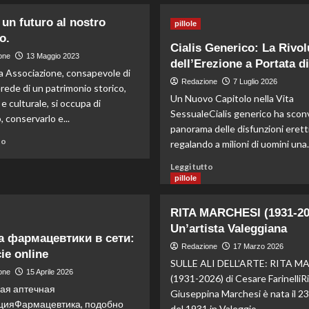
un futuro al nostro
pillole
o.
Cialis Generico: La Rivo
one
13 Maggio 2023
dell’Erezione a Portata d
a Associazione, consapevole di
Redazione
7 Luglio 2026
rede di un patrimonio storico,
Un Nuovo Capitolo nella Vita
 e culturale, si occupa di
SessualeCialis generico ha sconv
, conservarlo e...
panorama delle disfunzioni erettil
to
regalando a milioni di uomini una..
Leggi tutto
pillole
RITA MARCHESI (1931-20
Un’artista Valeggiana
а фармацевтики в сети:
Redazione
17 Marzo 2026
ie online
SULLE ALI DELL’ARTE: RITA M
one
15 Aprile 2026
(1931-2026) di Cesare FarinelliR
ая аптечная
Giuseppina Marchesi è nata il 2
цияФармацевтика, подобно
del 1931 in Valeggio...