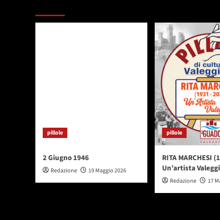
Potresti esserti perso
pillole
pillole
2 Giugno 1946
RITA MARCHESI (1
Un’artista Valegg
Redazione
19 Maggio 2026
Redazione
17 M