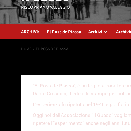
RISCOPRIAMO VALEGGIO
ARCHIVI:
El Poss de Piassa
Archivi
Archivi
HOME
EL POSS DE PIASSA
El Poss de Piassa
“El Poss de Piassa”, è un foglio a carattere ir
Dante Cressoni, diede alle stampe per rinfranc
L’esperienza fu ripetuta nel 1946 e poi fu rip
Oggi noi dell’Associazione “Il Guado” vogliam
ripetere l'”esperimento” anche negli anni futur