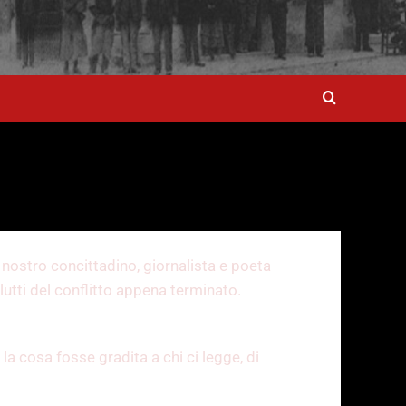
l nostro concittadino, giornalista e poeta
lutti del conflitto appena terminato.
a cosa fosse gradita a chi ci legge, di