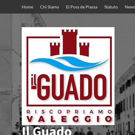
Home
Chi Siamo
El Poss de Piassa
Statuto
News
Il Guado