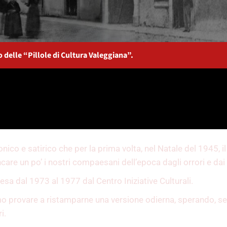
o delle “Pillole di Cultura Valeggiana”.
onico e satirico che per la prima volta, nel Natale del 1945, i
are un po’ i nostri compaesani dell’epoca dagli orrori e dai 
resa dal 1973 al 1977 dal Centro Iniziative Culturali.
o provare a ristamparne una versione odierna, sperando, se l
i.