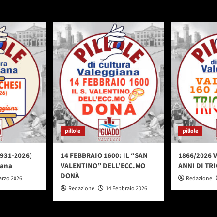
pillole
pillole
931-2026)
14 FEBBRAIO 1600: IL “SAN
1866/2026 
iana
VALENTINO” DELL’ECC.MO
ANNI DI TR
DONÀ
arzo 2026
Redazione
Redazione
14 Febbraio 2026