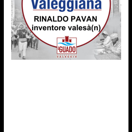
Come anticipato nell’incontro del 17 Febbraio
2023, oggi inauguriamo una nuova rubrica
settimanale: “Le Pillole di Cultura Valeggiana”:
una raccolta di aneddoti e immagini riguardanti
avvenimenti, tradizioni, personaggi e quant’altro
possa arricchire la memoria storica di quanti
sono interessati a conoscere meglio il nostro
territorio.