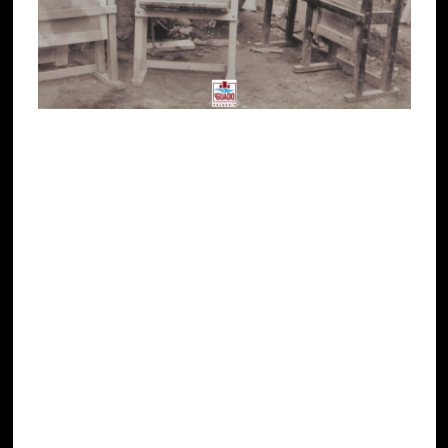
In una curiosa immagine scattata nei pressi del
porto di Peschiera nel 1935 (Foto 4), si vedono
quattro velocipedi realizzati da Pavan utilizzando
quasi esclusivamente legno. Da sx a dx: un
triciclo
con portapacchi;
un
ciclo sidecar
che poteva
essere azionato anche da chi era seduto nella
carrozzella; una
bici anfibia
battezzata Santa
Maria (Foto 5 – scattata sul Ponte Visconteo)
collaudata nel Lago di Garda e infine il famoso
biciclo-roulotte “Fotocelere”
utilizzato per il “
Raid
Verona-Roma”
(Foto 6)
.