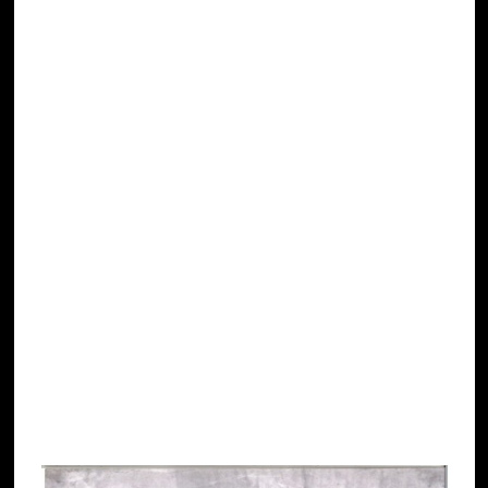
L’apparecchio fotografico poteva essere azionato
dai ciclisti mentre pedalavano lungo le polverose
strade italiane del tempo.
Durante il viaggio, Rinaldo e Attilio proponevano
servizi fotografici ai curiosi che si avvicinavano
all’insolito mezzo, finanziando così con il ricavato
l’ambiziosa spedizione.
Rinaldo Pavan, ci lascia nel 1961, ma non finisce
qui, I figli Remigio e Antonio non mancheranno di
lasciare anch’essi un segno indelebile nella
comunità valeggiana.
Ma queste sono altre storie e quindi… altre “Pillole
di cultura Valeggiana“…