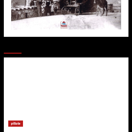
Potresti esserti perso
pillole