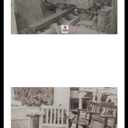
Data la sua abilità nella costruzione di sedie (Foto
3), sia per uso comune che per le sale
cinematografiche (quelle del Teatro Smeraldo,
per esempio), i valeggiani gli affibbiarono il
nomignolo di
“
Careghéta”.