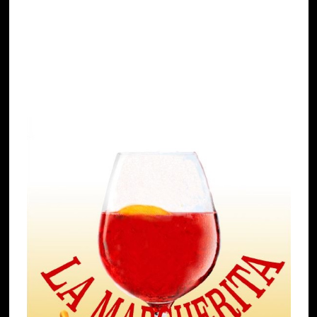
antica finora trovata, è la seguente:
¾ di vino bianco normale fresco, ¼ di acqua di
seltz, una spruzzata più o meno generosa di Bitter
Campari (a seconda dei gusti) e l’immancabile
scorzetta di limone.