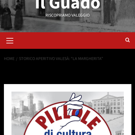
Il Guado
RISCOPRIAMO VALEGGIO
HOME
STORICO APERITIVO VALESÀ: “LA MARGHERITA”
Storico Aperitivo Valesà: “La
Margherita”