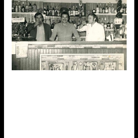
A questo punto della nostra narrazione, merita
una menzione particolare il geniale
marangò
/mobiliere valeggiano Antonio Grazioli,
classe 1892, ideatore fra l’altro della
Ghiacciaia
Alaska,
progenitrice dei frigoriferi domestici.
Questo singolare artigiano, nei primi anni
Sessanta, rese celebre il suo aperitivo a base di