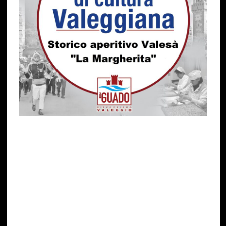
Ben trovati a tutti, inauguriamo le Pillole del mese
di Aprile parlando di un argomento che ben si
addice alla primavera:
Storico Aperitivo Valesà: “La Margherita”
Questa bevanda è da circa un secolo una
presenza fissa fra gli aperitivi serviti nei bar
valeggiani, immancabilmente accompagnata da