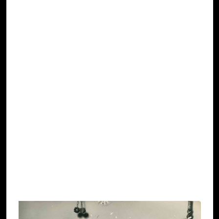
si vedevano solo nei film o nella neonata
televisione.
Sono arrivati gli aperitivi
analcolici
, le bevande alla
spina, i superalcolici di marca, le bibite più
svariate servite non più con le cannucce di paglia
ma di colorata plastica, i vini DOC, i gelati
confezionati, il caffè
decaffeinato
, gli
snacks
, i
toasts
— insuperati quelli magistralmente farciti
da
Bìgi del Céntral
, al secolo Luigi Pezzini (1927-
1993) — le
brioches
, le patatine, i pop-corn, i
juke
box
, i biliardini, i flipper, le slot machines, ecc. Ma
la Margherita, nonostante tutto, è rimasta la
regina dei nostri bar, valicando indomitamente le
mode e il tempo.