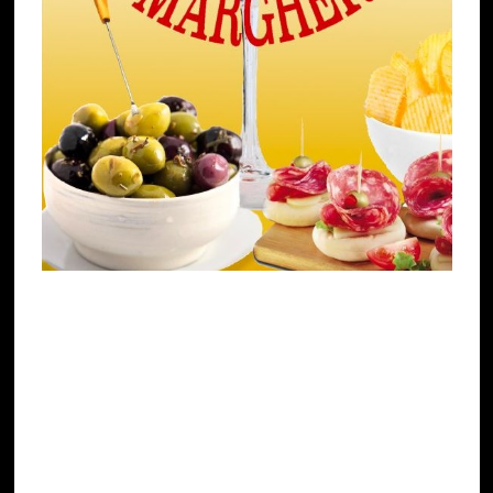
Nel 1917, durante la Prima Guerra Mondiale,
reparti francesi erano acquartierati in Valeggio;
sicuramente, i loro ufficiali conoscevano e
apprezzavano
les Marguerites
, servite nei
Café
francesi e, forse, pur con altri ingredienti, data
l’impossibilità di reperire quelli originali, possono
averle introdotte nei luoghi pubblici che