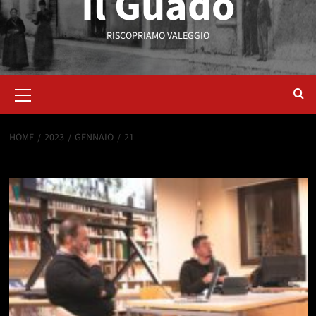
Il Guado
RISCOPRIAMO VALEGGIO
HOME
2023
GENNAIO
21
Giorno:
21 Gennaio 2023