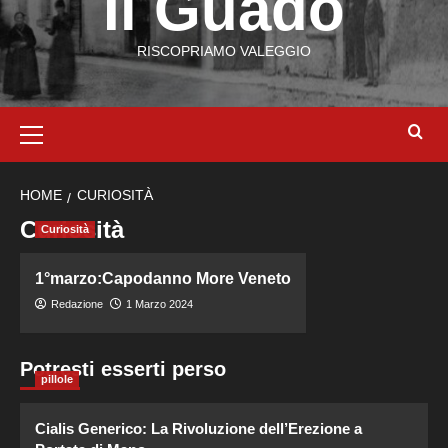
Il Guado
RISCOPRIAMO VALEGGIO
HOME
CURIOSITÀ
Curiosità
Curiosità
1°marzo:Capodanno More Veneto
Redazione
1 Marzo 2024
Potresti esserti perso
pillole
Cialis Generico: La Rivoluzione dell’Erezione a