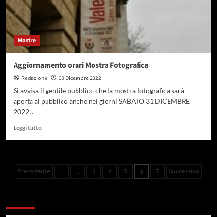
Mostre
Aggiornamento orari Mostra Fotografica
Redazione
30 Dicembre 2022
Si avvisa il gentile pubblico che la mostra fotografica sarà
aperta al pubblico anche nei giorni SABATO 31 DICEMBRE
2022...
Leggi tutto
Precedente
1
3
4
5
7
Successivo
…
6
Potresti esserti perso